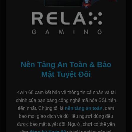
Nền Tảng An Toàn & Bảo
Mật Tuyệt Đối
Kwin 68 cam kết bảo vệ thông tin cá nhân và tài
chính của bạn bằng công nghệ mã hóa SSL tiên
tiến nhất. Chúng tôi là
nền tảng an toàn
, đảm
bảo mọi giao dịch và dữ liệu người dùng đều
được bảo mật tuyệt đối. Người chơi có thể yên