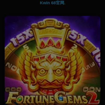
Kwin 68官网
.