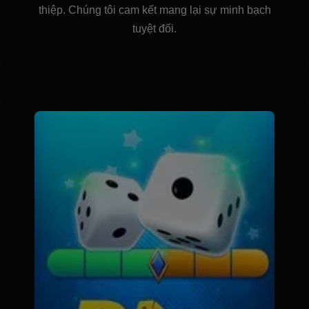
thiệp. Chúng tôi cam kết mang lại sự minh bạch
tuyệt đối.