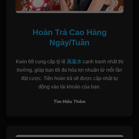
Hoàn Trả Cao Hàng
Ngày/Tuần
Kwin 68 cung cấp tỷ lệ
高返水
cạnh tranh nhất thị
trường, giúp bạn tối đa hóa lợi nhuận từ mỗi lần
đặt cược. Tiền hoàn trả sẽ được cập nhật tự
động vào tài khoản của bạn.
Tìm Hiểu Thêm