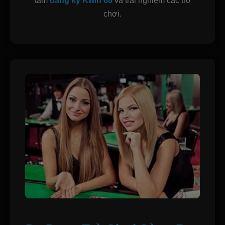
tâm
đăng ký Kwin 68
và trải nghiệm các trò
chơi.