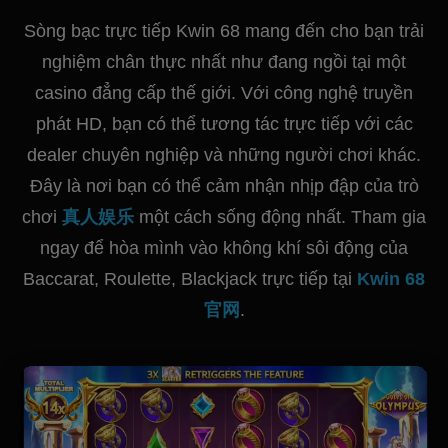
Sòng bạc trực tiếp Kwin 68 mang đến cho bạn trải
nghiệm chân thực nhất như đang ngồi tại một
casino đẳng cấp thế giới. Với công nghệ truyền
phát HD, bạn có thể tương tác trực tiếp với các
dealer chuyên nghiệp và những người chơi khác.
Đây là nơi bạn có thể cảm nhận nhịp đập của trò
chơi
真人娱乐
một cách sống động nhất. Tham gia
ngay để hòa mình vào không khí sôi động của
Baccarat, Roulette, Blackjack trực tiếp tại
Kwin 68
官网
.