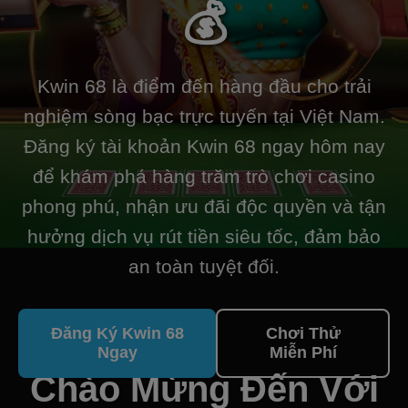
💰
Kwin 68 là điểm đến hàng đầu cho trải
nghiệm sòng bạc trực tuyến tại Việt Nam.
Đăng ký tài khoản Kwin 68 ngay hôm nay
để khám phá hàng trăm trò chơi casino
phong phú, nhận ưu đãi độc quyền và tận
hưởng dịch vụ rút tiền siêu tốc, đảm bảo
an toàn tuyệt đối.
Đăng Ký Kwin 68
Chơi Thử
Ngay
Miễn Phí
Chào Mừng Đến Với