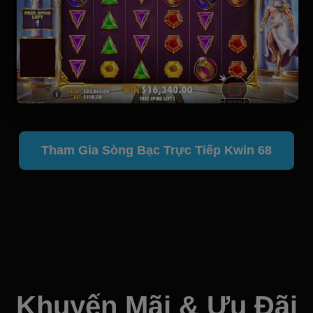
Tham Gia Sòng Bạc Trực Tiếp Kwin 68
Khuyến Mãi & Ưu Đãi