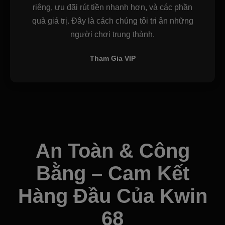
riêng, ưu đãi rút tiền nhanh hơn, và các phần
quà giá trị. Đây là cách chúng tôi tri ân những
người chơi trung thành.
Tham Gia VIP
An Toàn & Công
Bằng – Cam Kết
Hàng Đầu Của Kwin
68