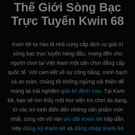
Thế Giới Sòng Bạc
Trực Tuyến Kwin 68
Kwin 68 tự hào là nhà cung cấp dịch vụ giải trí
sòng bạc trực tuyến hàng đầu, mang đến cho
người chơi tại Việt Nam một sân chơi đẳng cấp
quốc tế. Với cam kết về sự công bằng, minh bạch
và an toàn, chúng tôi không ngừng cải thiện để
mang lại trải nghiệm
giải trí đỉnh cao
. Tại Kwin
68, bạn sẽ tìm thấy một thư viện trò chơi đa dạng,
từ các trò kinh điển đến những sản phẩm mới
nhất, cùng với vô vàn
ưu đãi Kwin 68
hấp dẫn.
Hãy
đăng ký Kwin 68
và
đăng nhập Kwin 68