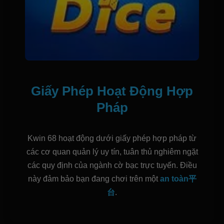
Giấy Phép Hoạt Động Hợp
Pháp
Kwin 68 hoạt động dưới giấy phép hợp pháp từ
các cơ quan quản lý uy tín, tuân thủ nghiêm ngặt
các quy định của ngành cờ bạc trực tuyến. Điều
này đảm bảo bạn đang chơi trên một
an toàn平
台
.