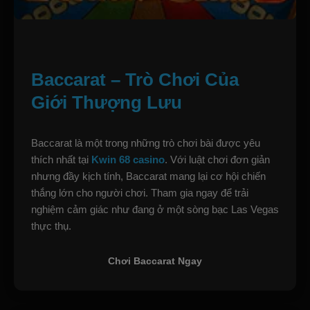
Baccarat – Trò Chơi Của
Giới Thượng Lưu
Baccarat là một trong những trò chơi bài được yêu
thích nhất tại
Kwin 68 casino
. Với luật chơi đơn giản
nhưng đầy kịch tính, Baccarat mang lại cơ hội chiến
thắng lớn cho người chơi. Tham gia ngay để trải
nghiệm cảm giác như đang ở một sòng bạc Las Vegas
thực thụ.
Chơi Baccarat Ngay