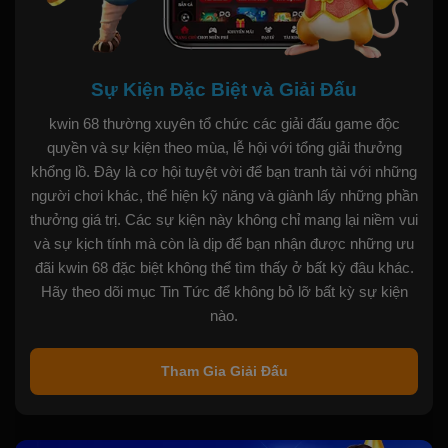
Sự Kiện Đặc Biệt và Giải Đấu
kwin 68 thường xuyên tổ chức các giải đấu game độc
quyền và sự kiện theo mùa, lễ hội với tổng giải thưởng
khổng lồ. Đây là cơ hội tuyệt vời để bạn tranh tài với những
người chơi khác, thể hiện kỹ năng và giành lấy những phần
thưởng giá trị. Các sự kiện này không chỉ mang lại niềm vui
và sự kịch tính mà còn là dịp để bạn nhận được những ưu
đãi kwin 68 đặc biệt không thể tìm thấy ở bất kỳ đâu khác.
Hãy theo dõi mục Tin Tức để không bỏ lỡ bất kỳ sự kiện
nào.
Tham Gia Giải Đấu