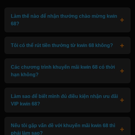
Làm thế nào để nhận thưởng chào mừng kwin
+
68?
Để nhận thưởng chào mừng kwin 68, bạn cần đăng
ký tài khoản mới và thực hiện giao dịch nạp tiền lần
+
Tôi có thể rút tiền thưởng từ kwin 68 không?
đầu. Số tiền thưởng sẽ được cộng tự động vào tài
Có, bạn hoàn toàn có thể rút tiền thưởng sau khi đã
khoản của bạn sau khi giao dịch thành công. Hãy
hoàn thành các yêu cầu vòng cược của chương trình
đảm bảo bạn đáp ứng các điều kiện nạp tối thiểu và
Các chương trình khuyến mãi kwin 68 có thời
+
khuyến mãi kwin 68. Mỗi ưu đãi sẽ có các điều kiện
vòng cược theo quy định.
hạn không?
vòng cược khác nhau, bạn nên đọc kỹ phần “Điều
Đa số các chương trình khuyến mãi kwin 68 đều có
khoản và điều kiện” để biết chi tiết trước khi thực
thời hạn nhất định. Một số ưu đãi như thưởng chào
hiện giao dịch rút tiền.
Làm sao để biết mình đủ điều kiện nhận ưu đãi
+
mừng hoặc hoàn trả hàng ngày có thể kéo dài, trong
VIP kwin 68?
khi các sự kiện đặc biệt hoặc giải đấu thường chỉ
Chương trình VIP của kwin 68 dựa trên tổng số tiền
diễn ra trong một khoảng thời gian ngắn. Bạn nên
cược và hoạt động của bạn trên nền tảng. Khi bạn
kiểm tra thông tin chi tiết trên trang khuyến mãi để
Nếu tôi gặp vấn đề với khuyến mãi kwin 68 thì
+
đạt đủ điều kiện cho một cấp độ VIP nhất định, hệ
không bỏ lỡ.
phải làm sao?