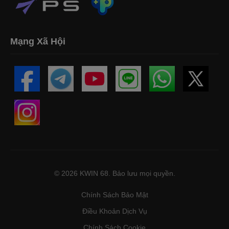
Mạng Xã Hội
©
2026
KWIN 68. Bảo lưu mọi quyền.
Chính Sách Bảo Mật
Điều Khoản Dịch Vụ
Chính Sách Cookie