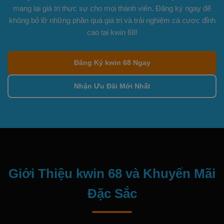
mang lại giá trị thực sự cho mọi thành viên. Đăng ký ngay để
không bỏ lỡ những phần quà giá trị và trải nghiệm cá cược đỉnh
cao tại kwin 68!
Đăng Ký kwin 68 Ngay
Nhận Ưu Đãi Mới Nhất
Giới Thiệu kwin 68 và Khuyến Mãi
Đặc Sắc