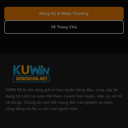
Đăng Ký & Nhận Thưởng
Về Trang Chủ
KWIN 68 là nền tảng giải trí trực tuyến hàng đầu, cung cấp đa
dạng trò chơi cá cược thể thao, casino trực tuyến, bắn cá, nổ hũ
và đá gà. Chúng tôi cam kết mang đến trải nghiệm an toàn,
công bằng và thú vị cho mọi người chơi.