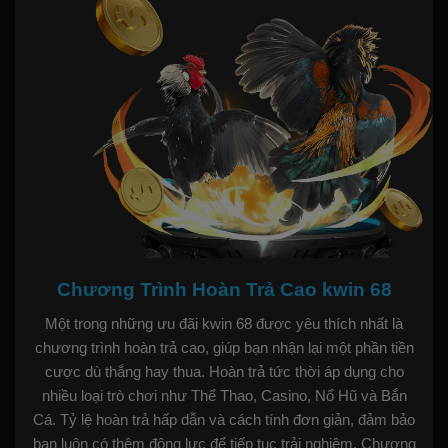
Chương Trình Hoàn Trả Cao kwin 68
Một trong những ưu đãi kwin 68 được yêu thích nhất là
chương trình hoàn trả cao, giúp bạn nhận lại một phần tiền
cược dù thắng hay thua. Hoàn trả tức thời áp dụng cho
nhiều loại trò chơi như Thể Thao, Casino, Nổ Hũ và Bắn
Cá. Tỷ lệ hoàn trả hấp dẫn và cách tính đơn giản, đảm bảo
bạn luôn có thêm động lực để tiếp tục trải nghiệm. Chương