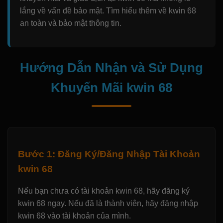
lắng về vấn đề bảo mật. Tìm hiểu thêm về kwin 68
an toàn và bảo mật thông tin.
Hướng Dẫn Nhận và Sử Dụng
Khuyến Mãi kwin 68
Bước 1: Đăng Ký/Đăng Nhập Tài Khoản
kwin 68
Nếu bạn chưa có tài khoản kwin 68, hãy
đăng ký
kwin 68
ngay. Nếu đã là thành viên, hãy
đăng nhập
kwin 68
vào tài khoản của mình.