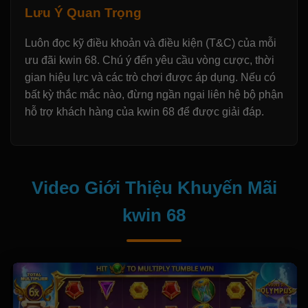
Lưu Ý Quan Trọng
Luôn đọc kỹ điều khoản và điều kiện (T&C) của mỗi
ưu đãi kwin 68. Chú ý đến yêu cầu vòng cược, thời
gian hiệu lực và các trò chơi được áp dụng. Nếu có
bất kỳ thắc mắc nào, đừng ngần ngại liên hệ bộ phận
hỗ trợ khách hàng của kwin 68 để được giải đáp.
Video Giới Thiệu Khuyến Mãi
kwin 68