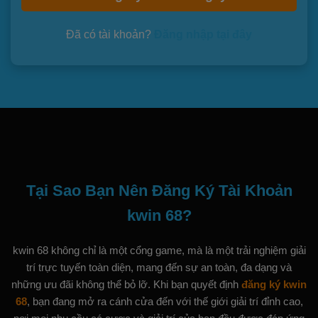
Đã có tài khoản?
Đăng nhập tại đây
Tại Sao Bạn Nên Đăng Ký Tài Khoản
kwin 68?
kwin 68 không chỉ là một cổng game, mà là một trải nghiệm giải
trí trực tuyến toàn diện, mang đến sự an toàn, đa dạng và
những ưu đãi không thể bỏ lỡ. Khi bạn quyết định
đăng ký kwin
68
, bạn đang mở ra cánh cửa đến với thế giới giải trí đỉnh cao,