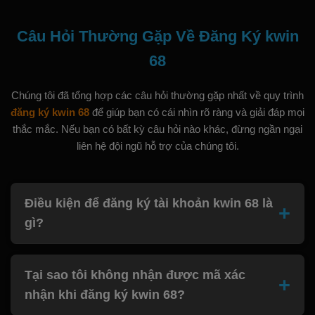
Câu Hỏi Thường Gặp Về Đăng Ký kwin
68
Chúng tôi đã tổng hợp các câu hỏi thường gặp nhất về quy trình
đăng ký kwin 68
để giúp bạn có cái nhìn rõ ràng và giải đáp mọi
thắc mắc. Nếu bạn có bất kỳ câu hỏi nào khác, đừng ngần ngại
liên hệ đội ngũ hỗ trợ của chúng tôi.
Điều kiện để đăng ký tài khoản kwin 68 là
+
gì?
Để
đăng ký kwin 68
, bạn phải đủ 18 tuổi trở lên.
Ngoài ra, bạn cần cung cấp thông tin cá nhân chính
Tại sao tôi không nhận được mã xác
+
xác và đầy đủ, bao gồm tên đăng nhập, mật khẩu, số
nhận khi đăng ký kwin 68?
điện thoại và email. Đảm bảo bạn chưa từng có tài