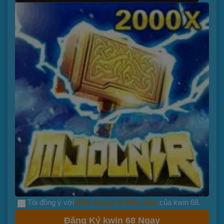
Tôi đồng ý với
Điều khoản & Điều kiện
của kwin 68.
Đăng Ký kwin 68 Ngay