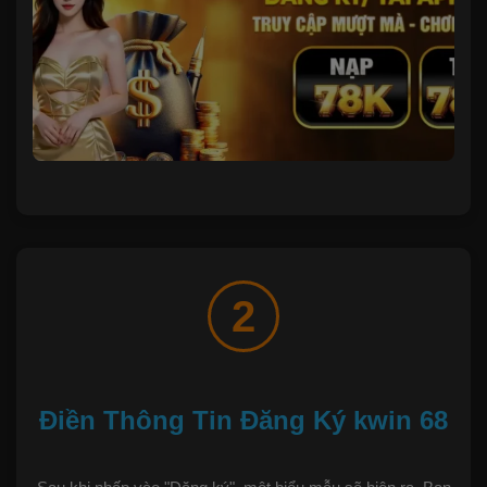
2
Điền Thông Tin Đăng Ký kwin 68