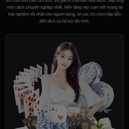
nơi mọi nhu cầu cá cược và giải trí của bạn đều được đáp ứng
một cách chuyên nghiệp nhất. Nền tảng này cam kết mang lại
trải nghiệm tốt nhất cho người dùng, từ các trò chơi hấp dẫn
đến dịch vụ hỗ trợ tận tình.