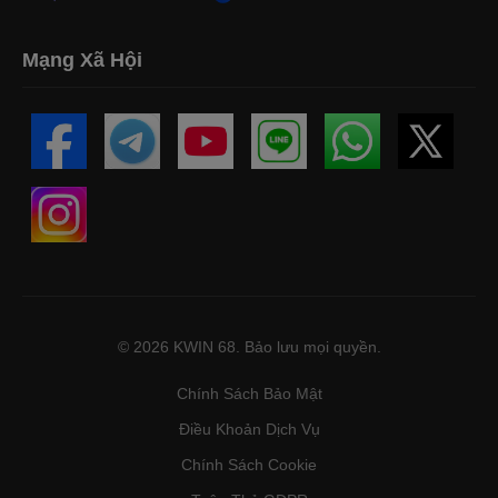
Mạng Xã Hội
©
2026
KWIN 68. Bảo lưu mọi quyền.
Chính Sách Bảo Mật
Điều Khoản Dịch Vụ
Chính Sách Cookie