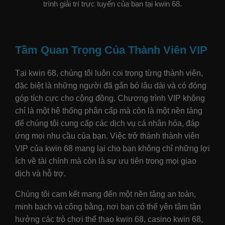
trình giải trí trực tuyến của bạn tại kwin 68.
Tầm Quan Trọng Của Thành Viên VIP
Tại kwin 68, chúng tôi luôn coi trọng từng thành viên,
đặc biệt là những người đã gắn bó lâu dài và có đóng
góp tích cực cho cộng đồng. Chương trình VIP không
chỉ là một hệ thống phân cấp mà còn là một nền tảng
để chúng tôi cung cấp các dịch vụ cá nhân hóa, đáp
ứng mọi nhu cầu của bạn. Việc trở thành thành viên
VIP của kwin 68 mang lại cho bạn không chỉ những lợi
ích về tài chính mà còn là sự ưu tiên trong mọi giao
dịch và hỗ trợ.
Chúng tôi cam kết mang đến một nền tảng an toàn,
minh bạch và công bằng, nơi bạn có thể yên tâm tận
hưởng các trò chơi thể thao kwin 68, casino kwin 68,