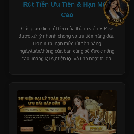
Rút Tiền Ưu Tiên & Hạn Mức
Cao
Các giao dịch rút tiền của thành viên VIP sẽ
được xử lý nhanh chóng và ưu tiên hàng đầu.
Hơn nữa, hạn mức rút tiền hàng
ngày/tuần/tháng của bạn cũng sẽ được nâng
cao, mang lại sự tiện lợi và linh hoạt tối đa.