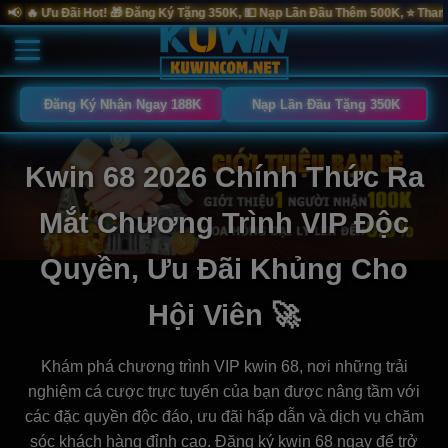
📢
Đãi Hot! 🎁 Đăng Ký Tặng 350K, 💵 Nạp Lần Đầu Thêm 500K, ⭐ Tham Gia Ngay!
Đăng Ký Nhận Ngay 188K
Nạp Lần Đầu Tặng 350K
Kwin 68 2026 Chính Thức Ra
Mắt Chương Trình VIP Độc
Quyền, Ưu Đãi Khủng Cho
Hội Viên 🚀
Khám phá chương trình VIP kwin 68, nơi những trải
nghiệm cá cược trực tuyến của bạn được nâng tầm với
các đặc quyền độc đáo, ưu đãi hấp dẫn và dịch vụ chăm
sóc khách hàng đỉnh cao. Đăng ký kwin 68 ngay để trở