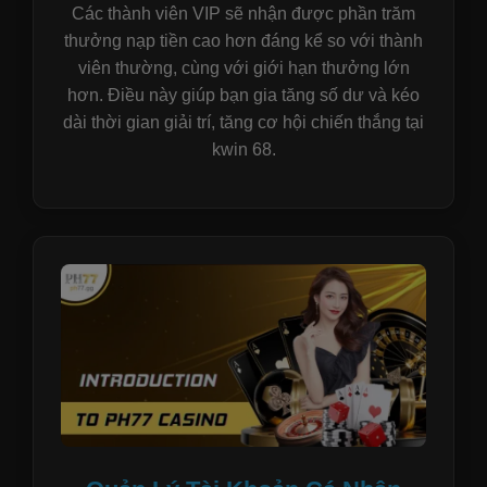
Các thành viên VIP sẽ nhận được phần trăm
thưởng nạp tiền cao hơn đáng kể so với thành
viên thường, cùng với giới hạn thưởng lớn
hơn. Điều này giúp bạn gia tăng số dư và kéo
dài thời gian giải trí, tăng cơ hội chiến thắng tại
kwin 68.