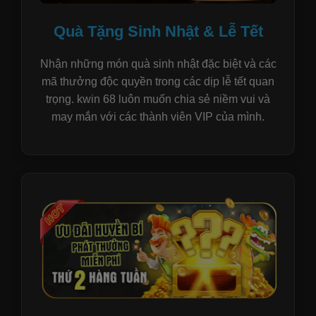
Quà Tặng Sinh Nhật & Lễ Tết
Nhận những món quà sinh nhật đặc biệt và các
mã thưởng độc quyền trong các dịp lễ tết quan
trọng. kwin 68 luôn muốn chia sẻ niềm vui và
may mắn với các thành viên VIP của mình.