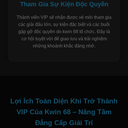
Tham Gia Sự Kiện Độc Quyền
Thành viên VIP sẽ nhận được vé mời tham gia
các giải đấu lớn, sự kiện đặc biệt và các buổi
gặp gỡ độc quyền do kwin 68 tổ chức. Đây là
cơ hội tuyệt vời để giao lưu và trải nghiệm
những khoảnh khắc đáng nhớ.
Lợi Ích Toàn Diện Khi Trở Thành
VIP Của Kwin 68 – Nâng Tầm
Đẳng Cấp Giải Trí