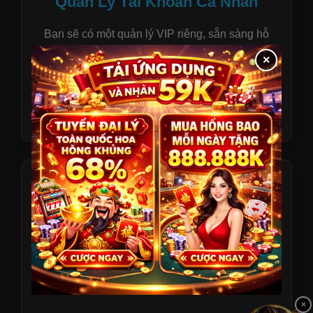
Quản Lý Tài Khoản Cá Nhân
Bạn sẽ có một quản lý VIP riêng, sẵn sàng hỗ
trợ 24/7 mọi thắc mắc, yêu cầu và cung cấp các
×
lời khuyên chuyên sâu. Dịch vụ này đảm bảo
bạn luôn nhận được sự chăm sóc tận tình và
chuyên nghiệp nhất từ kwin 68.
×