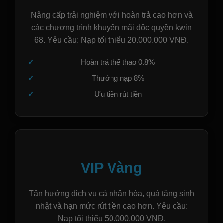
Nâng cấp trải nghiệm với hoàn trả cao hơn và
các chương trình khuyến mãi độc quyền kwin
68. Yêu cầu: Nạp tối thiểu 20.000.000 VNĐ.
Hoàn trả thể thao 0.8%
Thưởng nạp 8%
Ưu tiên rút tiền
VIP Vàng
Tận hưởng dịch vụ cá nhân hóa, quà tặng sinh
nhật và hạn mức rút tiền cao hơn. Yêu cầu:
Nạp tối thiểu 50.000.000 VNĐ.