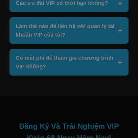
+
Các ưu đãi VIP có thời hạn không?
của bạn và truy cập mục "Chương Trình VIP" hoặc
"Thông Tin Tài Khoản".
Hầu hết các ưu đãi VIP đều có thời hạn hoặc điều
kiện sử dụng cụ thể. Vui lòng đọc kỹ các điều khoản
Làm thế nào để liên hệ với quản lý tài
+
và điều kiện của từng ưu đãi để đảm bảo bạn không
khoản VIP của tôi?
bỏ lỡ bất kỳ quyền lợi nào.
Nếu bạn đã đạt đến cấp độ VIP có quản lý tài khoản
riêng, thông tin liên hệ của quản lý sẽ được cung cấp
Có mất phí để tham gia chương trình
+
trong mục "Chương Trình VIP" hoặc bạn sẽ được
VIP không?
liên hệ trực tiếp qua email/điện thoại.
Không, chương trình VIP của kwin 68 hoàn toàn
miễn phí. Bạn chỉ cần đáp ứng các yêu cầu về hoạt
động cá cược để tự động thăng cấp và tận hưởng
các đặc quyền.
Đăng Ký Và Trải Nghiệm VIP
Kwin 68 Ngay Hôm Nay!