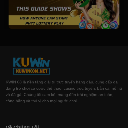
KWIN 68 là nền tảng giải trí trực tuyến hàng đầu, cung cấp đa
dạng trò chơi cá cược thể thao, casino trực tuyến, bắn cá, nổ hũ
và đá gà. Chúng tôi cam kết mang đến trải nghiệm an toàn,
công bằng và thú vị cho mọi người chơi.
Về Chúng Tôi