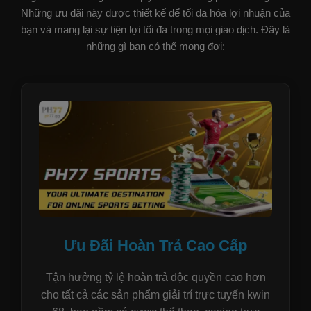
Những ưu đãi này được thiết kế để tối đa hóa lợi nhuận của
bạn và mang lại sự tiện lợi tối đa trong mọi giao dịch. Đây là
những gì bạn có thể mong đợi:
Ưu Đãi Hoàn Trả Cao Cấp
Tận hưởng tỷ lệ hoàn trả độc quyền cao hơn
cho tất cả các sản phẩm giải trí trực tuyến kwin