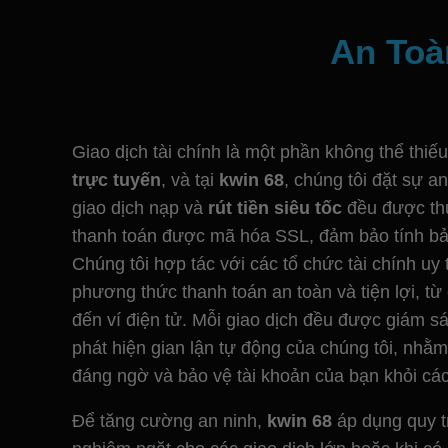
An Toà
Giao dịch tài chính là một phần không thể thiế
trực tuyến
, và tại
kwin 68
, chúng tôi đặt sự a
giao dịch nạp và
rút tiền siêu tốc
đều được thự
thanh toán được mã hóa SSL, đảm bảo tính bảo
Chúng tôi hợp tác với các tổ chức tài chính uy
phương thức thanh toán an toàn và tiện lợi, 
đến ví điện tử. Mỗi giao dịch đều được giám sá
phát hiện gian lận tự động của chúng tôi, nhằ
đáng ngờ và bảo vệ tài khoản của bạn khỏi các
Để tăng cường an ninh,
kwin 68
áp dụng quy t