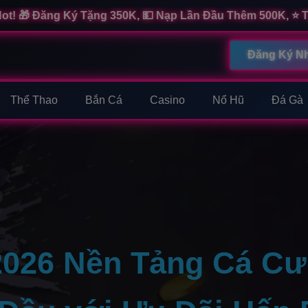
 Ký Tặng 350K, 💵 Nạp Lần Đầu Thêm 500K, ⭐ Tham Gia Nga
Đăng Ký N
Thể Thao
Bắn Cá
Casino
Nổ Hũ
Đá Gà
2026 Nền Tảng Cá Cư