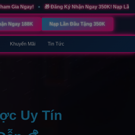
y!
•
🎁 Đăng Ký Nhận Ngay 350K! Nạp Lần Đầu Tặng 500K
hận Ngay 188K
Nạp Lần Đầu Tặng 350K
Khuyến Mãi
Tin Tức
ợc Uy Tín