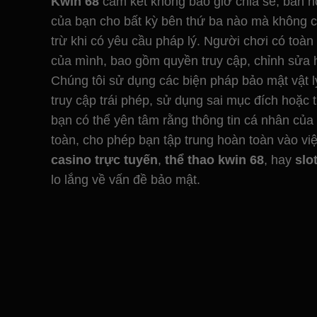
Kwin 68
cam kết không bao giờ chia sẻ, bán hoặ
của bạn cho bất kỳ bên thứ ba nào mà không c
trừ khi có yêu cầu pháp lý. Người chơi có toàn
của mình, bao gồm quyền truy cập, chỉnh sửa h
Chúng tôi sử dụng các biện pháp bảo mật vật l
truy cập trái phép, sử dụng sai mục đích hoặc ti
bạn có thể yên tâm rằng thông tin cá nhân củ
toàn, cho phép bạn tập trung hoàn toàn vào vi
casino trực tuyến
,
thể thao kwin 68
, hay
slo
lo lắng về vấn đề bảo mật.