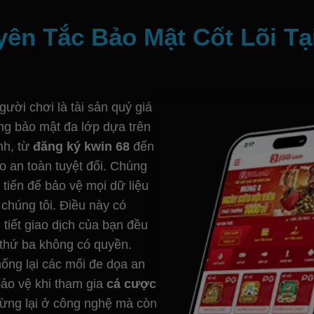
ên Tắc Bảo Mật Cốt Lõi Tạ
gười chơi là tài sản quý giá
ống bảo mật đa lớp dựa trên
nh, từ
đăng ký kwin 68
đến
o an toàn tuyệt đối. Chúng
tiến để bảo vệ mọi dữ liệu
 chúng tôi. Điều này có
 tiết giao dịch của bạn đều
 thứ ba không có quyền.
ống lại các mối đe dọa an
ảo vệ khi tham gia
cá cược
dừng lại ở công nghệ mà còn