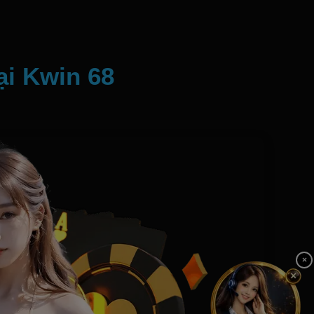
ại Kwin 68
×