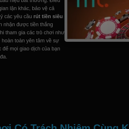
 dấu hiệu bất thường. Điều
gian lận khác, bảo vệ cả
lý các yêu cầu
rút tiền siêu
n nhận được tiền thắng
i tham gia các trò chơi như
ể hoàn toàn yên tâm về sự
c để mọi giao dịch của bạn
 đa.
hơi Có Trách Nhiệm Cùng K