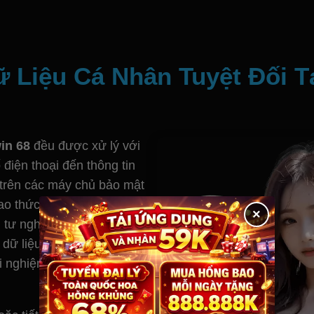
 Liệu Cá Nhân Tuyệt Đối T
in 68
đều được xử lý với
 điện thoại đến thông tin
 trên các máy chủ bảo mật
iao thức an ninh mạng tiên
×
 tư nghiêm ngặt, chỉ cho
ữ liệu khi cần thiết và với
ải nghiệm của bạn trên
trang