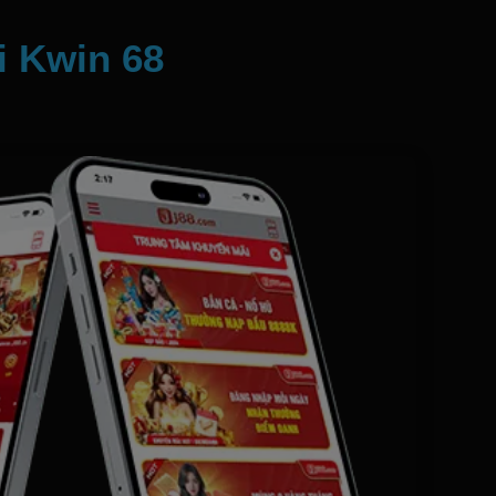
i Kwin 68