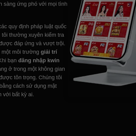
ẵn sàng ứng phó với mọi tình
các quy định pháp luật quốc
 tôi thường xuyên kiểm tra
được đáp ứng và vượt trội.
o một môi trường
giải trí
Khi bạn
đăng nhập kwin
ang ở trong một không gian
được tôn trọng. Chúng tôi
 bằng cách sử dụng mật
với bất kỳ ai.