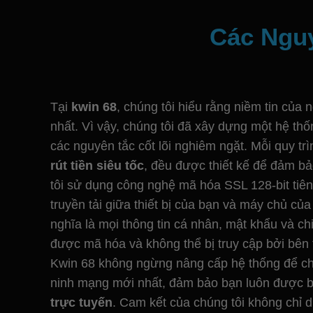
Các Nguy
Tại
kwin 68
, chúng tôi hiểu rằng niềm tin của n
nhất. Vì vậy, chúng tôi đã xây dựng một hệ th
các nguyên tắc cốt lõi nghiêm ngặt. Mỗi quy trì
rút tiền siêu tốc
, đều được thiết kế để đảm bả
tôi sử dụng công nghệ mã hóa SSL 128-bit tiên 
truyền tải giữa thiết bị của bạn và máy chủ của
nghĩa là mọi thông tin cá nhân, mật khẩu và chi
được mã hóa và không thể bị truy cập bởi bên
Kwin 68 không ngừng nâng cấp hệ thống để ch
ninh mạng mới nhất, đảm bảo bạn luôn được b
trực tuyến
. Cam kết của chúng tôi không chỉ 