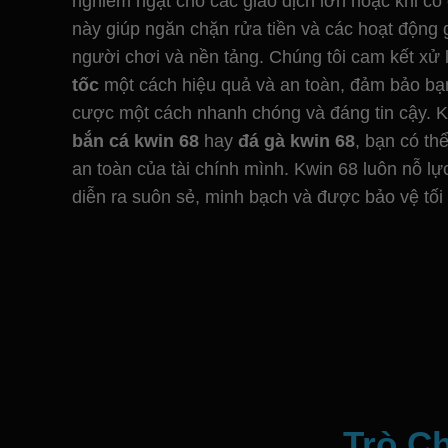
nghiêm ngặt cho các giao dịch lớn hoặc khi có
này giúp ngăn chặn rửa tiền và các hoạt động 
người chơi và nền tảng. Chúng tôi cam kết xử 
tốc
một cách hiệu quả và an toàn, đảm bảo bạ
cược một cách nhanh chóng và đáng tin cậy. Kh
bắn cá kwin 68
hay
đá gà kwin 68
, bạn có th
an toàn của tài chính mình. Kwin 68 luôn nỗ lự
diễn ra suôn sẻ, minh bạch và được bảo vệ tối
Trò C