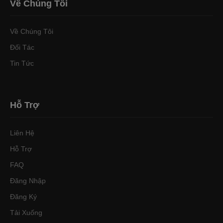
Về Chúng Tôi
Về Chúng Tôi
Đối Tác
Tin Tức
Hỗ Trợ
Liên Hệ
Hỗ Trợ
FAQ
Đăng Nhập
Đăng Ký
Tải Xuống