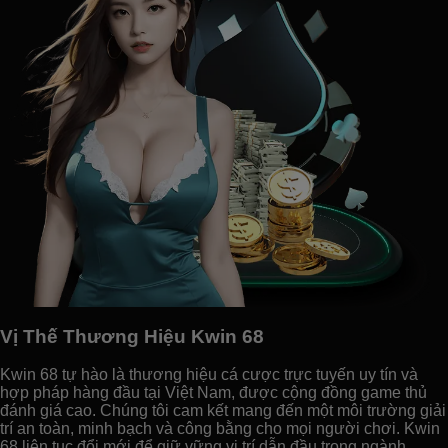
Vị Thế Thương Hiệu Kwin 68
Kwin 68 tự hào là thương hiệu cá cược trực tuyến uy tín và
hợp pháp hàng đầu tại Việt Nam, được cộng đồng game thủ
đánh giá cao. Chúng tôi cam kết mang đến một môi trường giải
trí an toàn, minh bạch và công bằng cho mọi người chơi. Kwin
68 liên tục đổi mới để giữ vững vị trí dẫn đầu trong ngành.