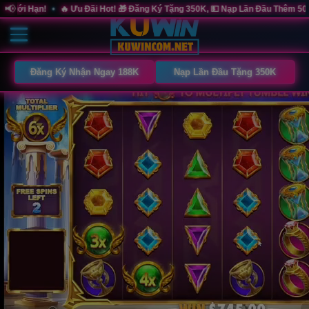
📢
n!
•
🔥 Ưu Đãi Hot! 🎁 Đăng Ký Tặng 350K, 💵 Nạp Lần Đầu Thêm 500K, ⭐ Tha
Đăng Ký Nhận Ngay 188K
Nạp Lần Đầu Tặng 350K