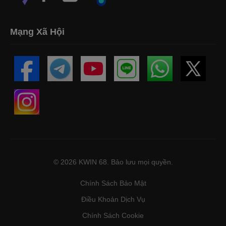
Mạng Xã Hội
©
2026
KWIN 68. Bảo lưu mọi quyền.
Chính Sách Bảo Mật
Điều Khoản Dịch Vụ
Chính Sách Cookie