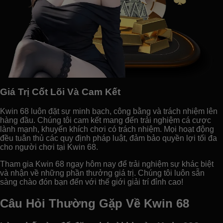
Giá Trị Cốt Lõi Và Cam Kết
Kwin 68 luôn đặt sự minh bạch, công bằng và trách nhiệm lên
hàng đầu. Chúng tôi cam kết mang đến trải nghiệm cá cược
lành mạnh, khuyến khích chơi có trách nhiệm. Mọi hoạt động
đều tuân thủ các quy định pháp luật, đảm bảo quyền lợi tối đa
cho người chơi tại Kwin 68.
Tham gia Kwin 68 ngay hôm nay để trải nghiệm sự khác biệt
và nhận về những phần thưởng giá trị. Chúng tôi luôn sẵn
sàng chào đón bạn đến với thế giới giải trí đỉnh cao!
Câu Hỏi Thường Gặp Về Kwin 68