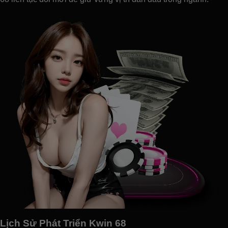
Lịch Sử Phát Triển Kwin 68