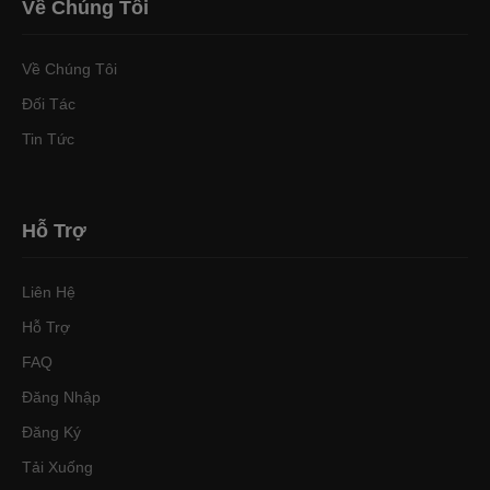
Về Chúng Tôi
Về Chúng Tôi
Đối Tác
Tin Tức
Hỗ Trợ
Liên Hệ
Hỗ Trợ
FAQ
Đăng Nhập
Đăng Ký
Tải Xuống