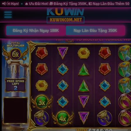
📢
n!
•
🔥 Ưu Đãi Hot! 🎁 Đăng Ký Tặng 350K, 💵 Nạp Lần Đầu Thêm 500K, ⭐ Tham
Đăng Ký Nhận Ngay 188K
Nạp Lần Đầu Tặng 350K