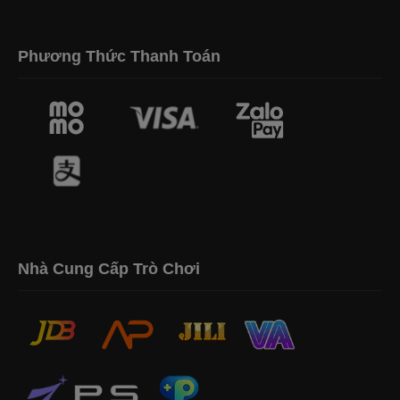
Phương Thức Thanh Toán
Nhà Cung Cấp Trò Chơi