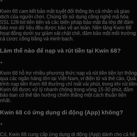
+
Kwin 68 cam kết bảo mật tuyệt đối thông tin cá nhân và giao
dịch của người chơi. Chúng tôi sử dụng công nghệ mã hóa
SSL 128-bit tiên tiến và các biện pháp bảo mật đa lớp để đảm
bảo mọi dữ liệu đều được bảo vệ an toàn. Nền tảng Kwin 68
hoạt động dưới sự giám sát chặt chẽ, đảm bảo một môi trường
cá cược công bằng và minh bạch.
Làm thế nào để nạp và rút tiền tại Kwin 68?
+
Kwin 68 hỗ trợ nhiều phương thức nạp và rút tiền tiện lợi thông
qua các ngân hàng lớn tại Việt Nam, ví điện tử và thẻ cào. Quá
trình nạp tiền Kwin 68 thường chỉ mất vài phút, trong khi rút tiền
Kwin 68 được xử lý nhanh chóng trong vòng 15-30 phút, đảm
bảo bạn có thể tận hưởng chiến thắng một cách thuận tiện
nhất.
Kwin 68 có ứng dụng di động (App) không?
+
Có, Kwin 68 cung cấp ứng dụng di động (App) dành cho cả hệ