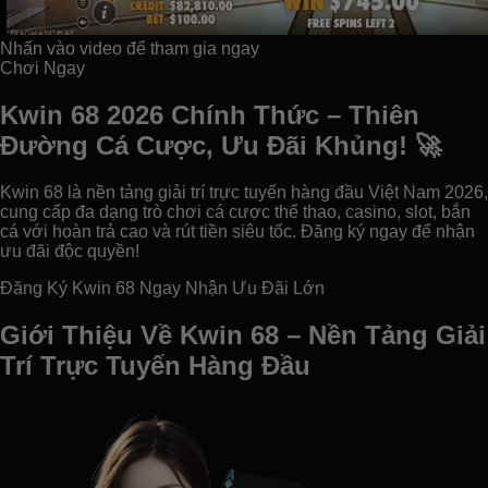
Nhấn vào video để tham gia ngay
Chơi Ngay
Kwin 68 2026 Chính Thức – Thiên
Đường Cá Cược, Ưu Đãi Khủng! 🚀
Kwin 68 là nền tảng giải trí trực tuyến hàng đầu Việt Nam 2026,
cung cấp đa dạng trò chơi cá cược thể thao, casino, slot, bắn
cá với hoàn trả cao và rút tiền siêu tốc. Đăng ký ngay để nhận
ưu đãi độc quyền!
Đăng Ký Kwin 68 Ngay
Nhận Ưu Đãi Lớn
Giới Thiệu Về Kwin 68 – Nền Tảng Giải
Trí Trực Tuyến Hàng Đầu