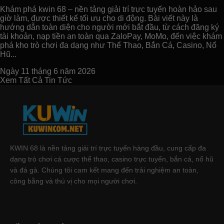
Khám phá kwin 68 – nền tảng giải trí trực tuyến hoàn hảo sau
giờ làm, được thiết kế tối ưu cho di động. Bài viết này là
hướng dẫn toàn diện cho người mới bắt đầu, từ cách đăng ký
tài khoản, nạp tiền an toàn qua ZaloPay, MoMo, đến việc khám
phá kho trò chơi đa dạng như Thể Thao, Bắn Cá, Casino, Nổ
Hũ...
Ngày 11 tháng 6 năm 2026
Xem Tất Cả Tin Tức
KWIN 68 là nền tảng giải trí trực tuyến hàng đầu, cung cấp đa
dạng trò chơi cá cược thể thao, casino trực tuyến, bắn cá, nổ hũ
và đá gà. Chúng tôi cam kết mang đến trải nghiệm an toàn,
công bằng và thú vị cho mọi người chơi.