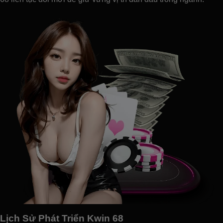
Lịch Sử Phát Triển Kwin 68