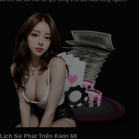
Lịch Sử Phát Triển Kwin 68