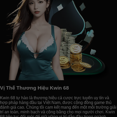
Vị Thế Thương Hiệu Kwin 68
Kwin 68 tự hào là thương hiệu cá cược trực tuyến uy tín và
hợp pháp hàng đầu tại Việt Nam, được cộng đồng game thủ
đánh giá cao. Chúng tôi cam kết mang đến một môi trường giải
trí an toàn, minh bạch và công bằng cho mọi người chơi. Kwin
68 liên tục đổi mới để giữ vững vị trí dẫn đầu trong ngành.