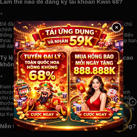
Làm thế nào để đăng ký tài khoản Kwin 68?
+
Để đăng ký tài khoản Kwin 68, bạn chỉ cần truy cập trang chủ
×
chính thức của Kwin 68, tìm nút "Đăng ký" và điền đầy đủ
thông tin theo yêu cầu như tên người dùng, mật khẩu, số điện
thoại. Quá trình này diễn ra nhanh chóng và đơn giản, giúp bạn
dễ dàng trở thành thành viên của Kwin 68.
Tỷ lệ hoàn trả và khuyến mãi tại Kwin 68 có cao
không?
+
Kwin 68 nổi tiếng với tỷ lệ hoàn trả cực kỳ hấp dẫn và các
chương trình khuyến mãi Kwin 68 đa dạng, phong phú dành
cho cả thành viên mới và thành viên hiện tại. Bạn có thể nhận
×
thưởng chào mừng, hoàn trả hàng ngày, ưu đãi nạp tiền, và
nhiều sự kiện đặc biệt khác. Luôn có những ưu đãi độc quyền
tại Kwin 68 để bạn tận hưởng.
Nền tảng Kwin 68 có an toàn và bảo mật không?