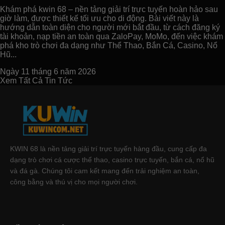
Khám phá kwin 68 – nền tảng giải trí trực tuyến hoàn hảo sau
giờ làm, được thiết kế tối ưu cho di động. Bài viết này là
hướng dẫn toàn diện cho người mới bắt đầu, từ cách đăng ký
tài khoản, nạp tiền an toàn qua ZaloPay, MoMo, đến việc khám
phá kho trò chơi đa dạng như Thể Thao, Bắn Cá, Casino, Nổ
Hũ...
Ngày 11 tháng 6 năm 2026
Xem Tất Cả Tin Tức
KWIN 68 là nền tảng giải trí trực tuyến hàng đầu, cung cấp đa
dạng trò chơi cá cược thể thao, casino trực tuyến, bắn cá, nổ hũ
và đá gà. Chúng tôi cam kết mang đến trải nghiệm an toàn,
công bằng và thú vị cho mọi người chơi.