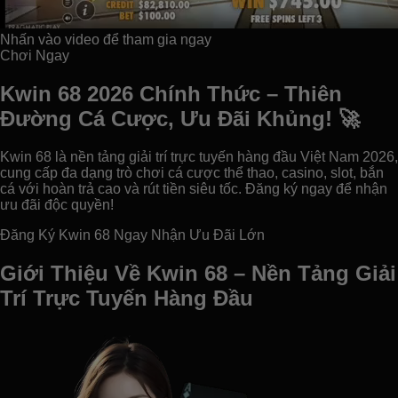
Nhấn vào video để tham gia ngay
Chơi Ngay
Kwin 68 2026 Chính Thức – Thiên
Đường Cá Cược, Ưu Đãi Khủng! 🚀
Kwin 68 là nền tảng giải trí trực tuyến hàng đầu Việt Nam 2026,
cung cấp đa dạng trò chơi cá cược thể thao, casino, slot, bắn
cá với hoàn trả cao và rút tiền siêu tốc. Đăng ký ngay để nhận
ưu đãi độc quyền!
Đăng Ký Kwin 68 Ngay
Nhận Ưu Đãi Lớn
Giới Thiệu Về Kwin 68 – Nền Tảng Giải
Trí Trực Tuyến Hàng Đầu