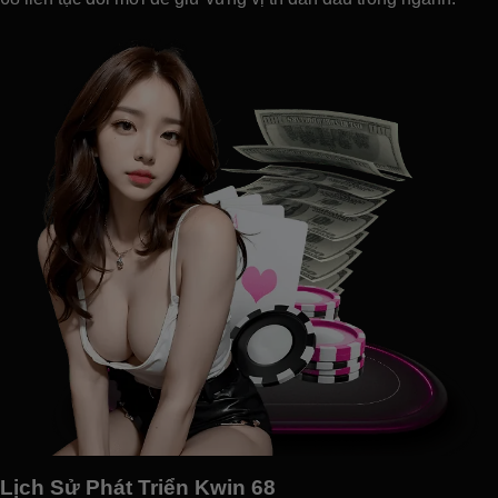
Lịch Sử Phát Triển Kwin 68