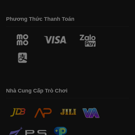
Phương Thức Thanh Toán
Nhà Cung Cấp Trò Chơi