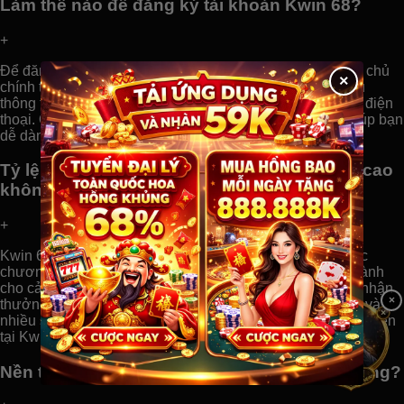
Làm thế nào để đăng ký tài khoản Kwin 68?
+
Để đăng ký tài khoản Kwin 68, bạn chỉ cần truy cập trang chủ
×
chính thức của Kwin 68, tìm nút "Đăng ký" và điền đầy đủ
thông tin theo yêu cầu như tên người dùng, mật khẩu, số điện
thoại. Quá trình này diễn ra nhanh chóng và đơn giản, giúp bạn
dễ dàng trở thành thành viên của Kwin 68.
Tỷ lệ hoàn trả và khuyến mãi tại Kwin 68 có cao
không?
+
Kwin 68 nổi tiếng với tỷ lệ hoàn trả cực kỳ hấp dẫn và các
chương trình khuyến mãi Kwin 68 đa dạng, phong phú dành
cho cả thành viên mới và thành viên hiện tại. Bạn có thể nhận
×
thưởng chào mừng, hoàn trả hàng ngày, ưu đãi nạp tiền, và
nhiều sự kiện đặc biệt khác. Luôn có những ưu đãi độc quyền
tại Kwin 68 để bạn tận hưởng.
Nền tảng Kwin 68 có an toàn và bảo mật không?