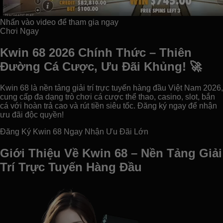
Nhấn vào video để tham gia ngay
Chơi Ngay
Kwin 68 2026 Chính Thức – Thiên
Đường Cá Cược, Ưu Đãi Khủng! 🚀
Kwin 68 là nền tảng giải trí trực tuyến hàng đầu Việt Nam 2026,
cung cấp đa dạng trò chơi cá cược thể thao, casino, slot, bắn
cá với hoàn trả cao và rút tiền siêu tốc. Đăng ký ngay để nhận
ưu đãi độc quyền!
Đăng Ký Kwin 68 Ngay
Nhận Ưu Đãi Lớn
Giới Thiệu Về Kwin 68 – Nền Tảng Giải
Trí Trực Tuyến Hàng Đầu