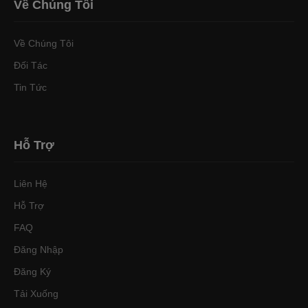
Về Chúng Tôi
Về Chúng Tôi
Đối Tác
Tin Tức
Hỗ Trợ
Liên Hệ
Hỗ Trợ
FAQ
Đăng Nhập
Đăng Ký
Tải Xuống