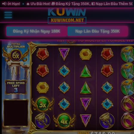
📢
n!
•
🔥 Ưu Đãi Hot! 🎁 Đăng Ký Tặng 350K, 💵 Nạp Lần Đầu Thêm 500K, ⭐ Tha
Đăng Ký Nhận Ngay 188K
Nạp Lần Đầu Tặng 350K