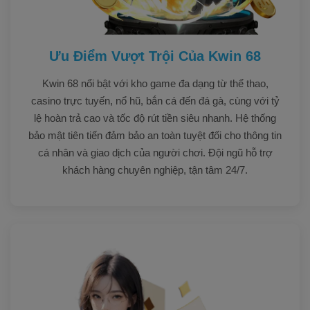
Ưu Điểm Vượt Trội Của Kwin 68
Kwin 68 nổi bật với kho game đa dạng từ thể thao,
casino trực tuyến, nổ hũ, bắn cá đến đá gà, cùng với tỷ
lệ hoàn trả cao và tốc độ rút tiền siêu nhanh. Hệ thống
bảo mật tiên tiến đảm bảo an toàn tuyệt đối cho thông tin
cá nhân và giao dịch của người chơi. Đội ngũ hỗ trợ
khách hàng chuyên nghiệp, tận tâm 24/7.